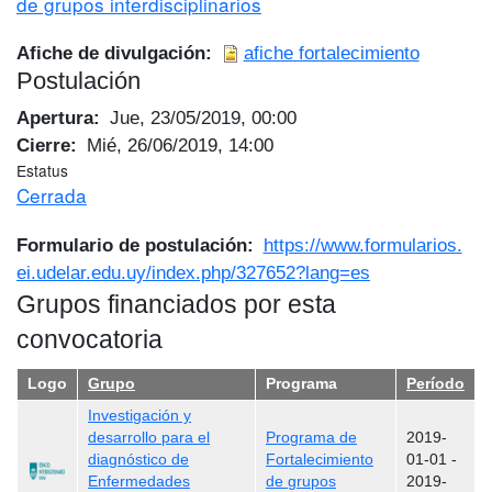
de grupos interdisciplinarios
Afiche de divulgación
afiche fortalecimiento
Postulación
Apertura
Jue, 23/05/2019, 00:00
Cierre
Mié, 26/06/2019, 14:00
Estatus
Cerrada
Formulario de postulación
https://www.formularios.
ei.udelar.edu.uy/index.php/327652?lang=es
Grupos financiados por esta
convocatoria
Logo
Grupo
Programa
Período
Investigación y
desarrollo para el
Programa de
2019-
diagnóstico de
Fortalecimiento
01-01
-
Enfermedades
de grupos
2019-