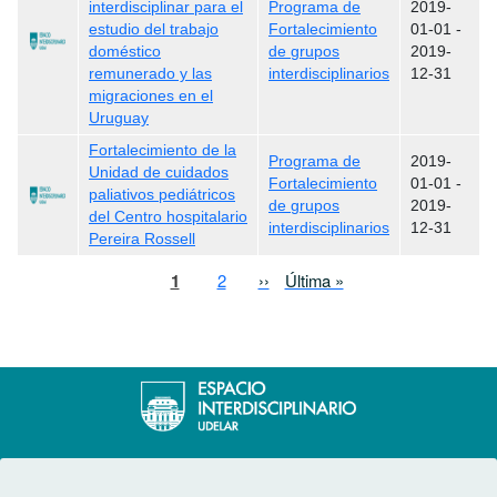
interdisciplinar para el
Programa de
2019-
estudio del trabajo
Fortalecimiento
01-01
-
doméstico
de grupos
2019-
remunerado y las
interdisciplinarios
12-31
migraciones en el
Uruguay
Fortalecimiento de la
Programa de
2019-
Unidad de cuidados
Fortalecimiento
01-01
-
paliativos pediátricos
de grupos
2019-
del Centro hospitalario
interdisciplinarios
12-31
Pereira Rossell
Paginación
Página actual
Page
Siguiente página
Última página
1
2
››
Última »