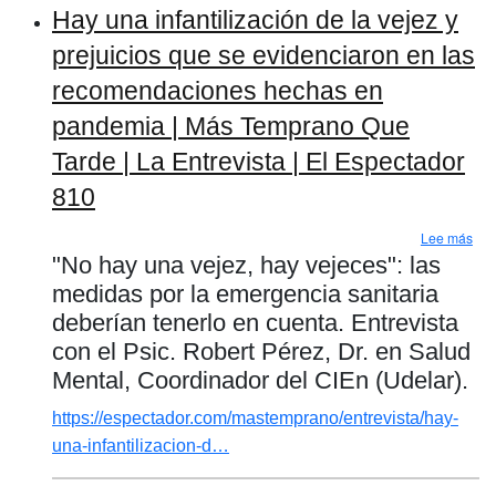
Hay una infantilización de la vejez y
prejuicios que se evidenciaron en las
recomendaciones hechas en
pandemia | Más Temprano Que
Tarde | La Entrevista | El Espectador
810
sob
Lee más
"No hay una vejez, hay vejeces": las
medidas por la emergencia sanitaria
deberían tenerlo en cuenta. Entrevista
con el Psic. Robert Pérez, Dr. en Salud
Mental, Coordinador del CIEn (Udelar).
https://espectador.com/mastemprano/entrevista/hay-
una-infantilizacion-d…