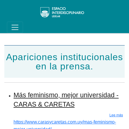
Main navigation
Pasar al contenido principal
Apariciones institucionales
en la prensa.
Más feminismo, mejor universidad -
CARAS & CARETAS
sob
Lee más
https://www.carasycaretas.com.uy/mas-feminismo-