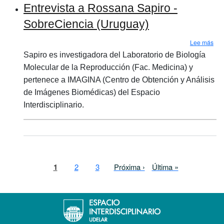
Entrevista a Rossana Sapiro -
SobreCiencia (Uruguay)
sob
Lee más
Sapiro es investigadora del Laboratorio de Biología
Molecular de la Reproducción (Fac. Medicina) y
pertenece a IMAGINA (Centro de Obtención y Análisis
de Imágenes Biomédicas) del Espacio
Interdisciplinario.
Paginación
Página actual
Page
Page
Siguiente página
Última página
1
2
3
Próxima ›
Última »