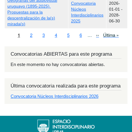
Geografías del audiovisual
Convocatoria
2026-
uruguayo (1895-2025).
Núcleos
01-01
-
Propuestas para la
Interdisciplinarios
2028-
descentralización de la(s)
2025
06-30
mirada(s)
Paginación
Página actual
Page
Page
Page
Page
Page
Siguiente página
Última página
1
2
3
4
5
6
…
››
Última »
Convocatorias ABIERTAS para este programa
En este momento no hay convocatorias abiertas.
Última convocatoria realizada para este programa
Convocatoria Núcleos Interdisciplinarios 2026