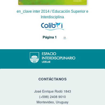
en_clave inter 2014 / Educación Superior e
Interdisciplina
Paginación
Siguiente página
Página 1
››
CONTÁCTANOS
José Enrique Rodó 1843
(+598) 2408 9010
Montevideo, Uruguay