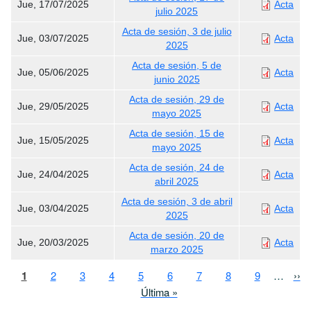
Jue, 17/07/2025
Acta
julio 2025
Acta de sesión, 3 de julio
Jue, 03/07/2025
Acta
2025
Acta de sesión, 5 de
Jue, 05/06/2025
Acta
junio 2025
Acta de sesión, 29 de
Jue, 29/05/2025
Acta
mayo 2025
Acta de sesión, 15 de
Jue, 15/05/2025
Acta
mayo 2025
Acta de sesión, 24 de
Jue, 24/04/2025
Acta
abril 2025
Acta de sesión, 3 de abril
Jue, 03/04/2025
Acta
2025
Acta de sesión, 20 de
Jue, 20/03/2025
Acta
marzo 2025
Paginación
Página actual
Page
Page
Page
Page
Page
Page
Page
Page
Sig
1
2
3
4
5
6
7
8
9
…
››
Última página
Última »