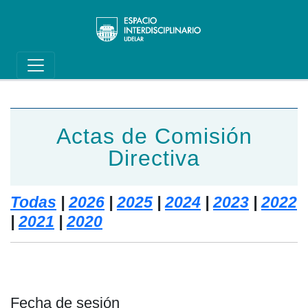
Main navigation
Pasar al contenido principal
Actas de Comisión
Directiva
Todas
|
2026
|
2025
|
2024
|
2023
|
2022
|
2021
|
2020
Fecha de sesión