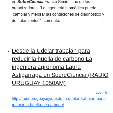
en
SobreCiencia
Franco Simini, uno de los
organizadores. “La ingeniería biomédica puede
cambiar y mejorar las condiciones de diagnóstico y
de tratamientos”, comentó.
Desde la Udelar trabajan para
reducir la huella de carbono La
ingeniera agrónoma Laura
Astigarraga en SocreCiencia (RADIO
URUGUAY 1050AM)
sob
Lee más
http://radiouruguay.uy/desde-la-udelar-trabajan-para-
reducir-la-huella-de-carbono/