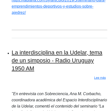
https://ladiaria.com.uy/articulo/2019/5/seminario-para-
emprendimientos-deportivos-y-estudios-sobre-
ajedrez/
La interdisciplina en la Udelar, tema
de un simposio - Radio Uruguay
1950 AM
sob
Lee más
"En entrevista con Sobreciencia, Ana M. Corbacho,
coordinadora académica del Espacio Interdisciplinario
de la Udelar, comentó el contenido del seminario “La