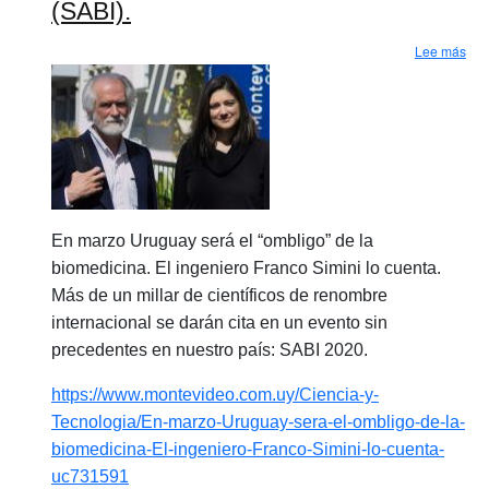
(SABI).
sob
Lee más
En marzo Uruguay será el “ombligo” de la
biomedicina. El ingeniero Franco Simini lo cuenta.
Más de un millar de científicos de renombre
internacional se darán cita en un evento sin
precedentes en nuestro país: SABI 2020.
https://www.montevideo.com.uy/Ciencia-y-
Tecnologia/En-marzo-Uruguay-sera-el-ombligo-de-la-
biomedicina-El-ingeniero-Franco-Simini-lo-cuenta-
uc731591