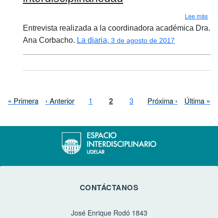
sobr
Lee más
Entrevista realizada a la coordinadora académica Dra.
Ana Corbacho.
La diaria,
3 de agosto de 2017
Paginación
Primera página
Página anterior
Page
Página actual
Page
Siguiente página
Última pág
« Primera
‹ Anterior
1
2
3
Próxima ›
Última »
CONTÁCTANOS
José Enrique Rodó 1843