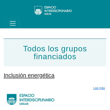
Main navigation
Pasar al contenido principal
Todos los grupos
financiados
Inclusión energética
sob
Lee más