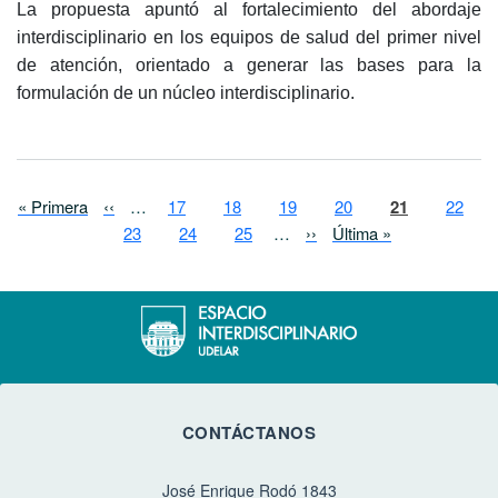
La propuesta apuntó al fortalecimiento del abordaje
interdisciplinario en los equipos de salud del primer nivel
de atención, orientado a generar las bases para la
formulación de un núcleo interdisciplinario.
Paginación
Primera página
Página anterior
Page
Page
Page
Page
Página actual
Page
« Primera
‹‹
…
17
18
19
20
21
22
Page
Page
Page
Siguiente página
Última página
23
24
25
…
››
Última »
CONTÁCTANOS
José Enrique Rodó 1843