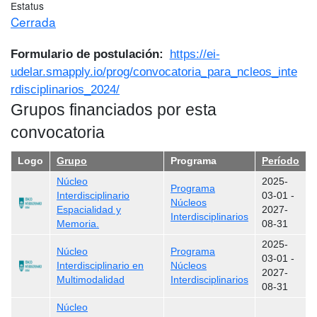
Estatus
Cerrada
Formulario de postulación
https://ei-
udelar.smapply.io/prog/convocatoria_para_ncleos_inte
rdisciplinarios_2024/
Grupos financiados por esta
convocatoria
Logo
Grupo
Programa
Período
Núcleo
2025-
Programa
Interdisciplinario
03-01
-
Núcleos
Espacialidad y
2027-
Interdisciplinarios
Memoria.
08-31
2025-
Núcleo
Programa
03-01
-
Interdisciplinario en
Núcleos
2027-
Multimodalidad
Interdisciplinarios
08-31
Núcleo