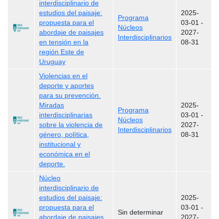
interdisciplinario de
estudios del paisaje:
2025-
Programa
propuesta para el
03-01
-
Núcleos
abordaje de paisajes
2027-
Interdisciplinarios
en tensión en la
08-31
región Este de
Uruguay
Violencias en el
deporte y aportes
para su prevención.
Miradas
2025-
Programa
interdisciplinarias
03-01
-
Núcleos
sobre la violencia de
2027-
Interdisciplinarios
género, política,
08-31
institucional y
económica en el
deporte.
Núcleo
interdisciplinario de
estudios del paisaje:
2025-
propuesta para el
03-01
-
Sin determinar
abordaje de paisajes
2027-