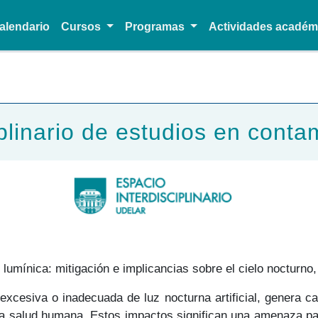
alendario
Cursos
Programas
Actividades acadé
Pasar al contenido principal
iplinario de estudios en conta
n lumínica: mitigación e implicancias sobre el cielo nocturn
excesiva o inadecuada de luz nocturna artificial, genera ca
 la salud humana. Estos impactos significan una amenaza par