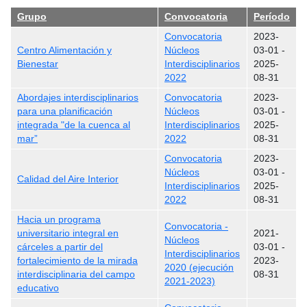
Grupo
Convocatoria
Período
Convocatoria
2023-
Centro Alimentación y
Núcleos
03-01
-
Bienestar
Interdisciplinarios
2025-
2022
08-31
Abordajes interdisciplinarios
Convocatoria
2023-
para una planificación
Núcleos
03-01
-
integrada "de la cuenca al
Interdisciplinarios
2025-
mar”
2022
08-31
Convocatoria
2023-
Núcleos
03-01
-
Calidad del Aire Interior
Interdisciplinarios
2025-
2022
08-31
Hacia un programa
Convocatoria -
universitario integral en
2021-
Núcleos
cárceles a partir del
03-01
-
Interdisciplinarios
fortalecimiento de la mirada
2023-
2020 (ejecución
interdisciplinaria del campo
08-31
2021-2023)
educativo