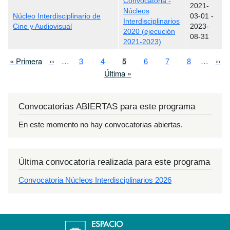
Convocatoria -
2021-
Núcleos
Núcleo Interdisciplinario de
03-01
-
Interdisciplinarios
Cine y Audiovisual
2023-
2020 (ejecución
08-31
2021-2023)
Paginación
Primera página
Página anterior
Page
Page
Página actual
Page
Page
Page
Sigu
« Primera
‹‹
…
3
4
5
6
7
8
…
››
Última página
Última »
Convocatorias ABIERTAS para este programa
En este momento no hay convocatorias abiertas.
Última convocatoria realizada para este programa
Convocatoria Núcleos Interdisciplinarios 2026