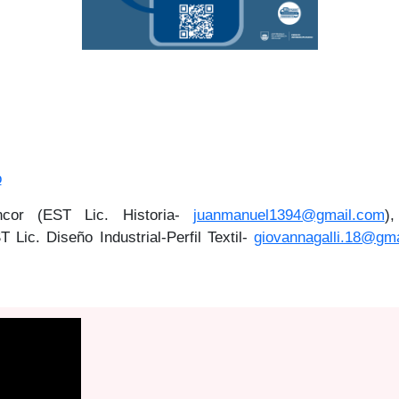
o
ncor (EST Lic. Historia-
juanmanuel1394@gmail.com
)
 Lic. Diseño Industrial-Perfil Textil-
giovannagalli.18@gm