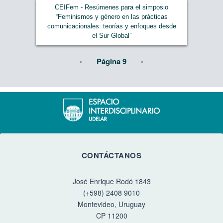
CEIFem - Resúmenes para el simposio
“Feminismos y género en las prácticas
comunicacionales: teorías y enfoques desde
el Sur Global”
Paginación
Página anterior
Siguiente página
‹
Página 9
›
CONTÁCTANOS
José Enrique Rodó 1843
(+598) 2408 9010
Montevideo, Uruguay
CP 11200