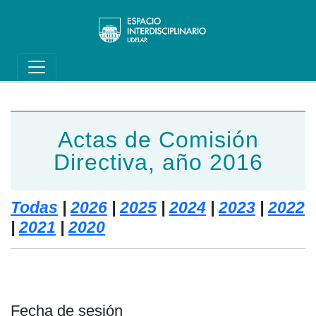
Main navigation
Pasar al contenido principal
Actas de Comisión
Directiva, año 2016
Todas
|
2026
|
2025
|
2024
|
2023
|
2022
|
2021
|
2020
Fecha de sesión