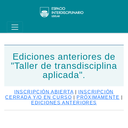
Main navigation
Pasar al contenido principal
Ediciones anteriores de
"Taller de transdisciplina
aplicada".
INSCRIPCIÓN ABIERTA
|
INSCRIPCIÓN
CERRADA Y/O EN CURSO
|
PRÓXIMAMENTE
|
EDICIONES ANTERIORES